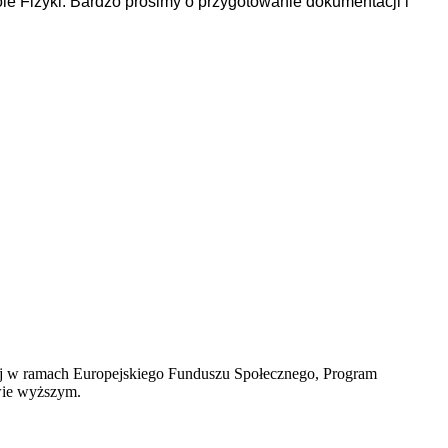
ole Fizyki. Bardzo prosimy o przygotowanie dokumentacji i
ej w ramach Europejskiego Funduszu Społecznego, Program
twie wyższym.