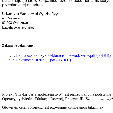
Lista znajduje się w załączniku razem z dokumentami, których
przesłanie jej na adres:
Uniwersytet Warszawski Wydział Fizyki
ul. Pasteura 5
02-093 Warszawa
Izabela Skwira-Chalot
Załączone dokumenty:
1. Letnia szkola fizyki deklaracja i oswiadczenie.pdf (601KB)
2. Rekrutacja lsf2021 1.pdf (451KB)
Projekt "Fizyka-pasja-społeczeństwo" jest realizowany na podstaw
Operacyjny Wiedza Edukacja Rozwój, Priorytet III: Szkolnictwo wyż
Głównym celem projektu jest rozwijanie kompetencji takich jak: