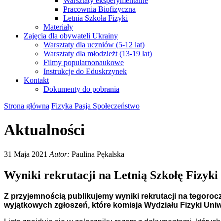
Warsztaty eksperymentalne
Pracownia Biofizyczna
Letnia Szkoła Fizyki
Materiały
Zajęcia dla obywateli Ukrainy
Warsztaty dla uczniów (5-12 lat)
Warsztaty dla młodzieżt (13-19 lat)
Filmy popularnonaukowe
Instrukcje do Eduskrzynek
Kontakt
Dokumenty do pobrania
Strona główna
Fizyka Pasja Społeczeństwo
Aktualności
31 Maja 2021
Autor:
Paulina Pękalska
Wyniki rekrutacji na Letnią Szkołę Fizyki
Z przyjemnością publikujemy wyniki rekrutacji na tegorocz
wyjątkowych zgłoszeń, które komisja Wydziału Fizyki Uni