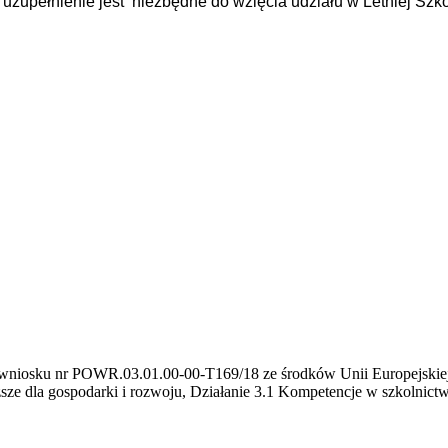
 uzupełnienie jest niezbędne do wzięcia udziału w Letniej Szk
ie wniosku nr POWR.03.01.00-00-T169/18 ze środków Unii Europejski
sze dla gospodarki i rozwoju, Działanie 3.1 Kompetencje w szkolnic