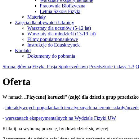
Warsztaty eksperymentalne
Pracownia Biofizyczna
Letnia Szkoła Fizyki
Materiały
Zajęcia dla obywateli Ukrainy
Warsztaty dla uczniów (5-12 lat)
Warsztaty dla młodzieżt (13-19 lat)
Filmy popularnonaukowe
Instrukcje do Eduskrzynek
Kontakt
Dokumenty do pobrania
Strona główna
Fizyka Pasja Społeczeństwo
Przedszkole i klasy 1-3
O
Oferta
W ramach
„Fizycznej karuzeli” (zajęć dla dzieci z grup przedszkol
-
interaktywnych pogadankach tematycznych na terenie szkoły/przed
-
warsztatach eksperymentalnych na Wydziale Fizyki UW
Kliknij na wybraną pozycję, by dowiedzieć się więcej.