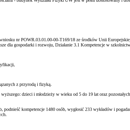
nościami - budynek Wydziału Fizyki UW jest w pełni dostosowany i do
ie wniosku nr POWR.03.01.00-00-T169/18 ze środków Unii Europejski
sze dla gospodarki i rozwoju, Działanie 3.1 Kompetencje w szkolnic
yfikacji,
ązanych z przyrodą i fizyką.
wyższego: dzieci i młodzieży w wieku od 5 do 19 lat oraz pozostałyc
, podnieść kompetencje 1480 osób, wygłosić 233 wykładów i pogadan
ych.