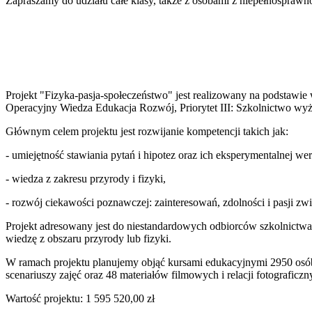
Zapraszamy do udziału całe klasy, także z osobami z niepełnospraw
Projekt "Fizyka-pasja-społeczeństwo" jest realizowany na podstaw
Operacyjny Wiedza Edukacja Rozwój, Priorytet III: Szkolnictwo wyż
Głównym celem projektu jest rozwijanie kompetencji takich jak:
- umiejętność stawiania pytań i hipotez oraz ich eksperymentalnej wer
- wiedza z zakresu przyrody i fizyki,
- rozwój ciekawości poznawczej: zainteresowań, zdolności i pasji zwi
Projekt adresowany jest do niestandardowych odbiorców szkolnictwa 
wiedzę z obszaru przyrody lub fizyki.
W ramach projektu planujemy objąć kursami edukacyjnymi 2950 osób
scenariuszy zajęć oraz 48 materiałów filmowych i relacji fotograficzn
Wartość projektu: 1 595 520,00 zł