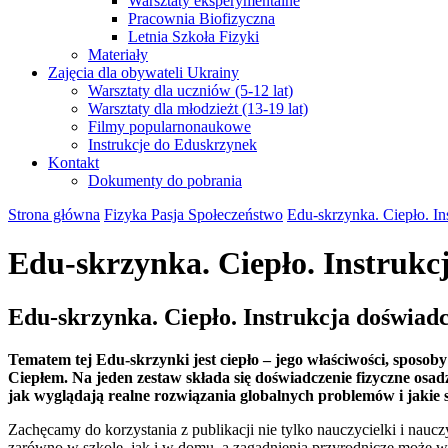
Warsztaty eksperymentalne
Pracownia Biofizyczna
Letnia Szkoła Fizyki
Materiały
Zajęcia dla obywateli Ukrainy
Warsztaty dla uczniów (5-12 lat)
Warsztaty dla młodzieżt (13-19 lat)
Filmy popularnonaukowe
Instrukcje do Eduskrzynek
Kontakt
Dokumenty do pobrania
Strona główna
Fizyka Pasja Społeczeństwo
Edu-skrzynka. Ciepło. Ins
Edu-skrzynka. Ciepło. Instrukcj
Edu-skrzynka. Ciepło. Instrukcja doświadcz
Tematem tej Edu-skrzynki jest ciepło – jego właściwości, sposob
Ciepłem. Na jeden zestaw składa się doświadczenie fizyczne osa
jak wyglądają realne rozwiązania globalnych problemów i jakie 
Zachęcamy do korzystania z publikacji nie tylko nauczycielki i nauc
zarówno w szkole, jak i w domu, a zagadnienia przyrodnicze może 