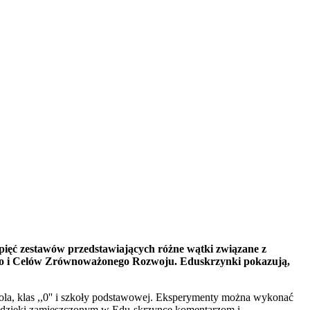
a pięć zestawów przedstawiających różne wątki związane z
nniego i Celów Zrównoważonego Rozwoju. Eduskrzynki pokazują,
zkola, klas ,,0'' i szkoły podstawowej. Eksperymenty można wykonać
o dzięki zamieszczonym w Edu-skrzynce komentarzom i