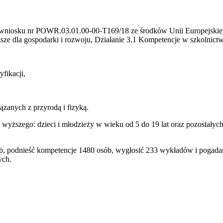
ie wniosku nr POWR.03.01.00-00-T169/18 ze środków Unii Europejski
sze dla gospodarki i rozwoju, Działanie 3.1 Kompetencje w szkolnic
yfikacji,
ązanych z przyrodą i fizyką.
wyższego: dzieci i młodzieży w wieku od 5 do 19 lat oraz pozostałyc
, podnieść kompetencje 1480 osób, wygłosić 233 wykładów i pogadan
ych.