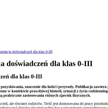
trukcja doświadczeń dla klas 0-III
a doświadczeń dla klas 0-III
eń dla klas 0-III
y pozyskiwania, znaczenie dla ludzi i przyrody. Publikacja zawier
dzone w kontekście prawdziwej historii, sytuacji z życia codzie
są praktyczne zastosowania różnych zjawisk fizycznych.
zycieli, ale również rodziców. Treść jest dostosowana do pracy przeds
wytłumaczyć dziecku również rodzic bez wykształcenia przyrodniczeg