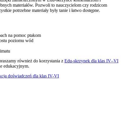
ebnych materiałów. Pozwoli to nauczycielom czy rodzicom
tkie potrzebne materiały były tanie i łatwo dostępne.
sobach na pomoc ptakom
zrostu poziomu wód
limatu
apraszamy również do korzystania z
Edu-skrzynek dla klas IV–VI
pie edukacyjnym.
kcja doświadczeń dla klas IV-VI