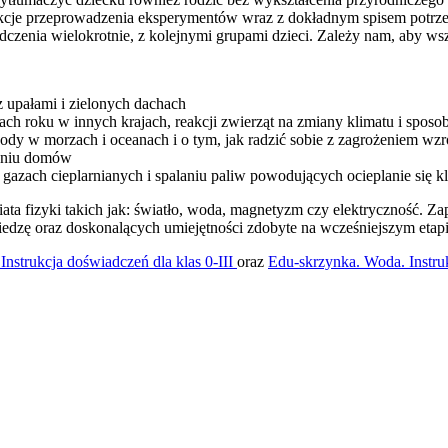
rukcje przeprowadzenia eksperymentów wraz z dokładnym spisem potrz
enia wielokrotnie, z kolejnymi grupami dzieci. Zależy nam, aby wszys
e z upałami i zielonych dachach
porach roku w innych krajach, reakcji zwierząt na zmiany klimatu i spo
ię wody w morzach i oceanach i o tym, jak radzić sobie z zagrożeniem w
waniu domów
 gazach cieplarnianych i spalaniu paliw powodujących ocieplanie się k
iata fizyki takich jak: światło, woda, magnetyzm czy elektryczność. Z
wiedzę oraz doskonalących umiejętności zdobyte na wcześniejszym eta
nstrukcja doświadczeń dla klas 0-III
oraz
Edu-skrzynka. Woda. Instru