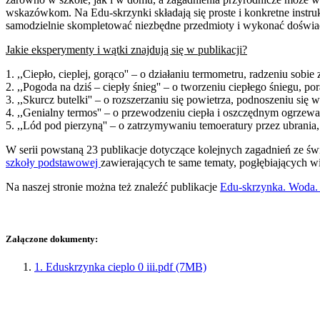
wskazówkom. Na Edu-skrzynki składają się proste i konkretne inst
samodzielnie skompletować niezbędne przedmioty i wykonać doświadcz
Jakie eksperymenty i wątki znajdują się w publikacji?
1. ,,Ciepło, cieplej, gorąco'' – o działaniu termometru, radzeniu sobi
2. ,,Pogoda na dziś – ciepły śnieg'' – o tworzeniu ciepłego śniegu, 
3. ,,Skurcz butelki'' – o rozszerzaniu się powietrza, podnoszeniu s
4. ,,Genialny termos'' – o przewodzeniu ciepła i oszczędnym ogrze
5. ,,Lód pod pierzyną'' – o zatrzymywaniu temoeratury przez ubrania,
W serii powstaną 23 publikacje dotyczące kolejnych zagadnień ze św
szkoły podstawowej
zawierających te same tematy, pogłębiających 
Na naszej stronie można też znaleźć publikacje
Edu-skrzynka. Woda. I
Załączone dokumenty:
1. Eduskrzynka cieplo 0 iii.pdf (7MB)