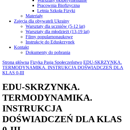
Warsztaty eksperymentalne
Pracownia Biofizyczna
Letnia Szkoła Fizyki
Materiały
Zajęcia dla obywateli Ukrainy
Warsztaty dla uczniów (5-12 lat)
Warsztaty dla młodzieżt (13-19 lat)
Filmy popularnonaukowe
Instrukcje do Eduskrzynek
Kontakt
Dokumenty do pobrania
Strona główna
Fizyka Pasja Społeczeństwo
EDU-SKRZYNKA.
TERMODYNAMIKA. INSTRUKCJA DOŚWIADCZEŃ DLA
KLAS 0-III
EDU-SKRZYNKA.
TERMODYNAMIKA.
INSTRUKCJA
DOŚWIADCZEŃ DLA KLAS
0-III