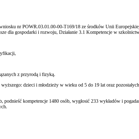
ie wniosku nr POWR.03.01.00-00-T169/18 ze środków Unii Europejski
sze dla gospodarki i rozwoju, Działanie 3.1 Kompetencje w szkolnic
yfikacji,
ązanych z przyrodą i fizyką.
wyższego: dzieci i młodzieży w wieku od 5 do 19 lat oraz pozostałyc
, podnieść kompetencje 1480 osób, wygłosić 233 wykładów i pogadan
ych.