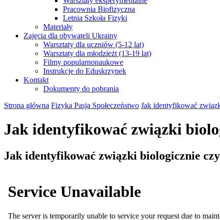
Warsztaty eksperymentalne
Pracownia Biofizyczna
Letnia Szkoła Fizyki
Materiały
Zajęcia dla obywateli Ukrainy
Warsztaty dla uczniów (5-12 lat)
Warsztaty dla młodzieżt (13-19 lat)
Filmy popularnonaukowe
Instrukcje do Eduskrzynek
Kontakt
Dokumenty do pobrania
Strona główna
Fizyka Pasja Społeczeństwo
Jak identyfikować związk
Jak identyfikować związki biolo
Jak identyfikować związki biologicznie cz