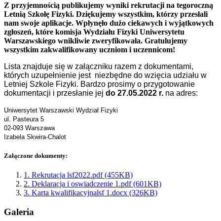
Z przyjemnością publikujemy wyniki rekrutacji na tegoroczną
Letnią Szkołę Fizyki. Dziękujemy wszystkim, którzy przesłali
nam swoje aplikacje. Wpłynęło dużo ciekawych i wyjątkowych
zgłoszeń, które komisja Wydziału Fizyki Uniwersytetu
Warszawskiego wnikliwie zweryfikowała. Gratulujemy
wszystkim zakwalifikowany uczniom i uczennicom!
Lista znajduje się w załączniku razem z dokumentami,
których uzupełnienie jest niezbędne do wzięcia udziału w
Letniej Szkole Fizyki. Bardzo prosimy o przygotowanie
dokumentacji i przesłanie jej
do 27.05.2022 r.
na adres:
Uniwersytet Warszawski Wydział Fizyki
ul. Pasteura 5
02-093 Warszawa
Izabela Skwira-Chalot
Załączone dokumenty:
1. Rekrutacja lsf2022.pdf (455KB)
2. Deklaracja i oswiadczenie 1.pdf (601KB)
3. Karta kwalifikacyjnalsf 1.docx (326KB)
Galeria